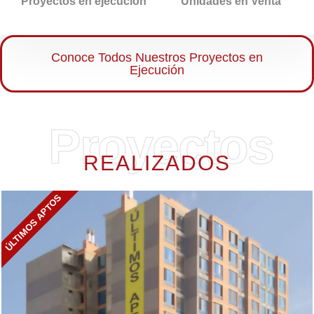
Proyectos en ejecución
Unidades en Venta
Conoce Todos Nuestros Proyectos en
Ejecución
Proyectos
REALIZADOS
ÚLTIMOS APTOS